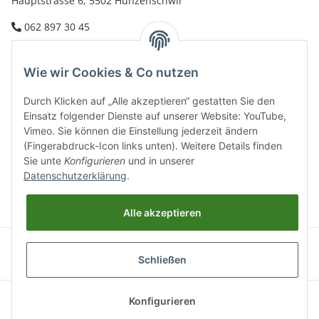
Hauptstrasse 6, 5502 Hunzenschwil
062 897 30 45
Email:
info@vertipark
.ch
Wie wir Cookies & Co nutzen
Öffnungszeiten (Mo-Fr.) 8:00 - 17:00
Durch Klicken auf „Alle akzeptieren“ gestatten Sie den
Einsatz folgender Dienste auf unserer Website: YouTube,
Vimeo. Sie können die Einstellung jederzeit ändern
(Fingerabdruck-Icon links unten). Weitere Details finden
Sie unte
Konfigurieren
und in unserer
Informationen
Datenschutzerklärung
.
Gesetzliche Informationen
Alle akzeptieren
Schließen
* Alle Preise zzgl. gesetzlicher MWSt., zzgl.
Versand
© vertipark
Konfigurieren