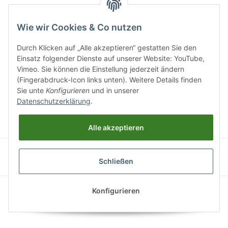
Email:
info@vertipark
.ch
Wie wir Cookies & Co nutzen
Öffnungszeiten (Mo-Fr.) 8:00 - 17:00
Durch Klicken auf „Alle akzeptieren“ gestatten Sie den
Einsatz folgender Dienste auf unserer Website: YouTube,
Vimeo. Sie können die Einstellung jederzeit ändern
(Fingerabdruck-Icon links unten). Weitere Details finden
Sie unte
Konfigurieren
und in unserer
Informationen
Datenschutzerklärung
.
Gesetzliche Informationen
Alle akzeptieren
Schließen
* Alle Preise zzgl. gesetzlicher MWSt., zzgl.
Versand
© vertipark
Konfigurieren